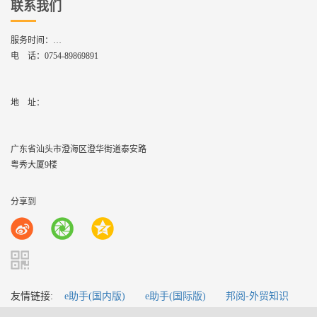
联系我们
服务时间：
周一到周六,8：30 - 17：30
电 话：
0754-89869891
地    址：
广东省汕头市澄海区澄华街道泰安路
粤秀大厦9楼
分享到
友情链接:
e助手(国内版)
e助手(国际版)
邦阅-外贸知识