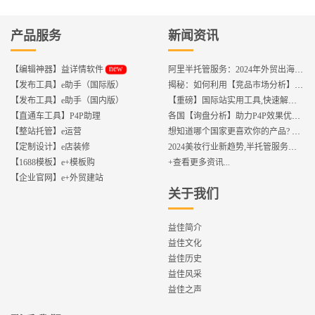
产品服务
新闻资讯
new
【编辑神器】益详情软件
阿里半托管服务：2024年外贸出海热潮的主旋律
【发布工具】e助手（国际版）
揭秘：如何利用【竞品市场分析】优化店铺流量？
【发布工具】e助手（国内版）
【重磅】国际站实用工具,快速解决运营中的5大琐事，一键提升运营效率!
【直通车工具】P4P助理
各国【询盘分析】助力P4P效果优化,提升ROI!
【整站托管】e运营
想知道哪个国家更喜欢你的产品? 来这找到答案!
【定制设计】e店装修
2024美妆行业新趋势,半托管服务抢占流量红利
【1688模板】e+模板购
+查看更多资讯...
【企业官网】e+外贸建站
关于我们
益佳简介
益佳文化
益佳历史
益佳风采
益佳之声