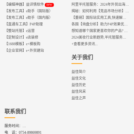
new
【编辑神器】益详情软件
阿里半托管服务：2024年外贸出海热潮的主旋律
【发布工具】e助手（国际版）
揭秘：如何利用【竞品市场分析】优化店铺流量？
【发布工具】e助手（国内版）
【重磅】国际站实用工具,快速解决运营中的5大琐事，一键提升运营效率!
【直通车工具】P4P助理
各国【询盘分析】助力P4P效果优化,提升ROI!
【整站托管】e运营
想知道哪个国家更喜欢你的产品? 来这找到答案!
【定制设计】e店装修
2024美妆行业新趋势,半托管服务抢占流量红利
【1688模板】e+模板购
+查看更多资讯...
【企业官网】e+外贸建站
关于我们
益佳简介
益佳文化
益佳历史
益佳风采
益佳之声
联系我们
服务时间：
周一到周六,8：30 - 17：30
电 话：
0754-89869891