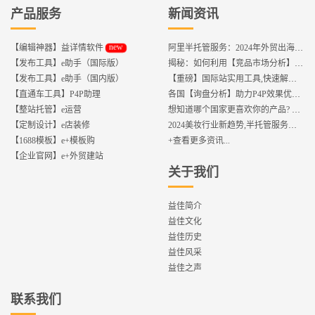
产品服务
新闻资讯
new
【编辑神器】益详情软件
阿里半托管服务：2024年外贸出海热潮的主旋律
【发布工具】e助手（国际版）
揭秘：如何利用【竞品市场分析】优化店铺流量？
【发布工具】e助手（国内版）
【重磅】国际站实用工具,快速解决运营中的5大琐事，一键提升运营效率!
【直通车工具】P4P助理
各国【询盘分析】助力P4P效果优化,提升ROI!
【整站托管】e运营
想知道哪个国家更喜欢你的产品? 来这找到答案!
【定制设计】e店装修
2024美妆行业新趋势,半托管服务抢占流量红利
【1688模板】e+模板购
+查看更多资讯...
【企业官网】e+外贸建站
关于我们
益佳简介
益佳文化
益佳历史
益佳风采
益佳之声
联系我们