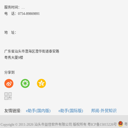
服务时间：
周一到周六,8：30 - 17：30
电 话：
0754-89869891
地    址：
广东省汕头市澄海区澄华街道泰安路
粤秀大厦9楼
分享到
友情链接:
e助手(国内版)
e助手(国际版)
邦阅-外贸知识
Copyright © 2011-2026 汕头市益佳软件有限公司 版权所有
粤ICP备15015226号
粤