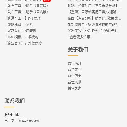
【发布工具】e助手（国际版）
揭秘：如何利用【竞品市场分析】优化店铺流量？
【发布工具】e助手（国内版）
【重磅】国际站实用工具,快速解决运营中的5大琐事，一键提升运营效率!
【直通车工具】P4P助理
各国【询盘分析】助力P4P效果优化,提升ROI!
【整站托管】e运营
想知道哪个国家更喜欢你的产品? 来这找到答案!
【定制设计】e店装修
2024美妆行业新趋势,半托管服务抢占流量红利
【1688模板】e+模板购
+查看更多资讯...
【企业官网】e+外贸建站
关于我们
益佳简介
益佳文化
益佳历史
益佳风采
益佳之声
联系我们
服务时间：
周一到周六,8：30 - 17：30
电 话：
0754-89869891